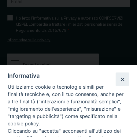
Ho letto l'informativa sulla Privacy e autorizzo CONFSERVIZI
CISPEL Lombardia a trattare i miei dati personali ai sensi del
Regolamento UE 2016/679
*
Informativa sulla privacy
Informativa
Utilizziamo cookie o tecnologie simili per
finalità tecniche e, con il tuo consenso, anche per
altre finalità ("interazioni e funzionalità semplici",
"miglioramento dell'esperienza", "misurazione" e
"targeting e pubblicità") come specificato nella
I nostri canali social
cookie policy.
Cliccando su "accetta" acconsenti all'utilizzo dei