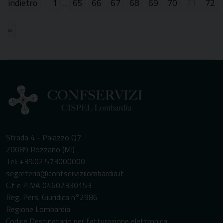
1
...
65
66
67
68
69
70
71
72
»
Strada 4 - Palazzo Q7
20089 Rozzano (MI)
Tel: +39.02.573000000
segreteria@confservizilombardia.it
C.f e P.IVA 04602330153
Reg. Pers. Giuridica n°2986
Regione Lombardia
Codice Destinatario per fatturazione elettronica: