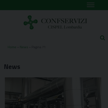
Skip
to
content
Home
»
News
»
Pagina 71
News