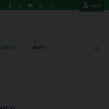
Login
a stampa
Contatti
 AnciLab