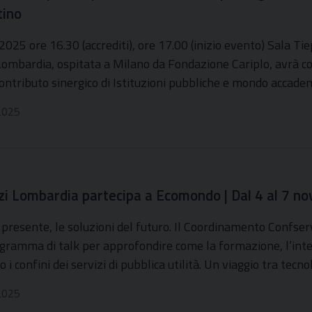
tino
2025 ore 16.30 (accrediti), ore 17.00 (inizio evento) Sala Ti
 Lombardia, ospitata a Milano da Fondazione Cariplo, avrà co
contributo sinergico di Istituzioni pubbliche e mondo accade
2025
zi Lombardia partecipa a Ecomondo | Dal 4 al 7 n
l presente, le soluzioni del futuro. Il Coordinamento Confs
ogramma di talk per approfondire come la formazione, l’intell
 i confini dei servizi di pubblica utilità. Un viaggio tra tecno
2025