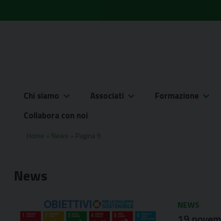
Skip
to
content
Chi siamo
Associati
Formazione
Collabora con noi
Home
»
News
»
Pagina 9
News
NEWS
19 novemb