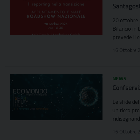
Santagos
20 ottobre 
Bilancio in
prevede il 
16 Ottobre 
NEWS
Confservi
Le sfide de
un ricco pr
ridisegnando
16 Ottobre 