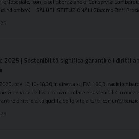
ffertasociale, con la collaborazione di Conservizi Lombardi
 luci ed ombre’. SALUTI ISTITUZIONALI Giacomo Biffi Pres
025
 2025 | Sostenibilità significa garantire i diritti 
i
2025, ore 18.10-18.30 in diretta su FM 100.3, radiolombardi
cietà. La voce dell’economia circolare e sostenibile’ in onda
rantire diritti e alta qualità della vita a tutti, con un'atten
025