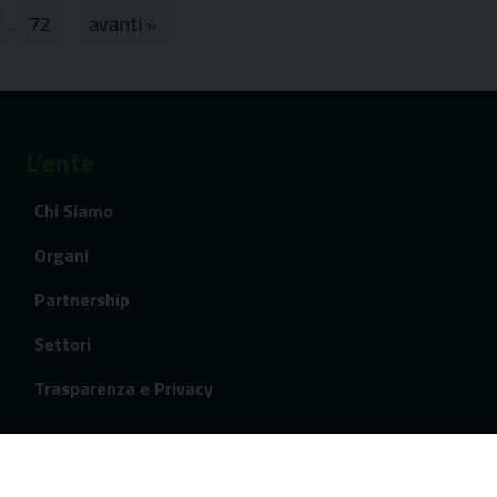
...
72
»
L’ente
Chi Siamo
Organi
Partnership
Settori
Trasparenza e Privacy