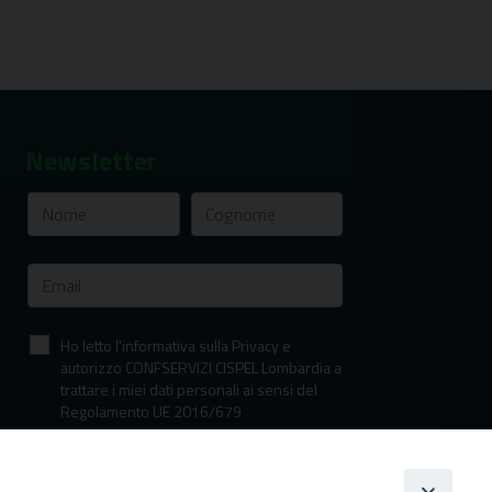
Newsletter
Ho letto l'informativa sulla Privacy e
autorizzo CONFSERVIZI CISPEL Lombardia a
trattare i miei dati personali ai sensi del
Regolamento UE 2016/679
*
Informativa sulla privacy