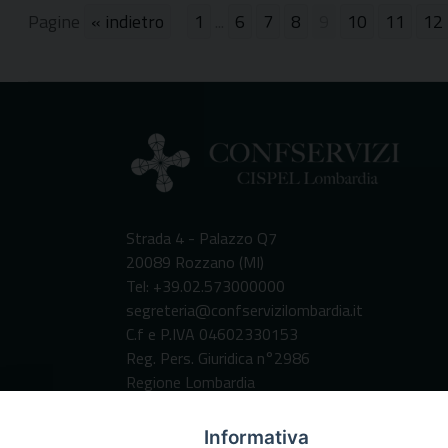
Pagine
«
1
...
6
7
8
9
10
11
12
Strada 4 - Palazzo Q7
20089 Rozzano (MI)
Tel: +39.02.573000000
segreteria@confservizilombardia.it
C.f e P.IVA 04602330153
Reg. Pers. Giuridica n°2986
Regione Lombardia
Codice Destinatario per fatturazione
elettronica:
Informativa