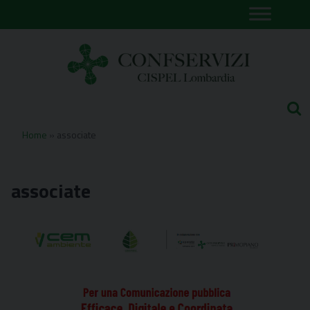
Skip
to
content
Home
»
associate
associate