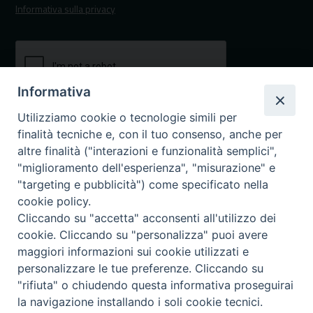
Informativa sulla privacy
Informativa
Utilizziamo cookie o tecnologie simili per
finalità tecniche e, con il tuo consenso, anche per
altre finalità ("interazioni e funzionalità semplici",
"miglioramento dell'esperienza", "misurazione" e
"targeting e pubblicità") come specificato nella
I nostri canali social
cookie policy.
Cliccando su "accetta" acconsenti all'utilizzo dei
cookie. Cliccando su "personalizza" puoi avere
maggiori informazioni sui cookie utilizzati e
personalizzare le tue preferenze. Cliccando su
"rifiuta" o chiudendo questa informativa proseguirai
la navigazione installando i soli cookie tecnici.
note legali - Privacy
2022©Confservizi Cispel Lombardia