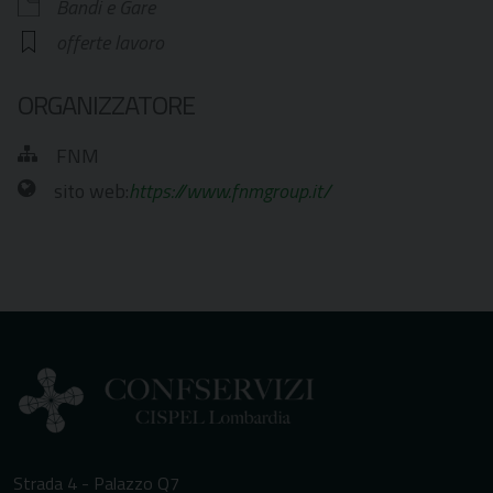
Bandi e Gare
offerte lavoro
ORGANIZZATORE
FNM
sito web:
https://www.fnmgroup.it/
Strada 4 - Palazzo Q7