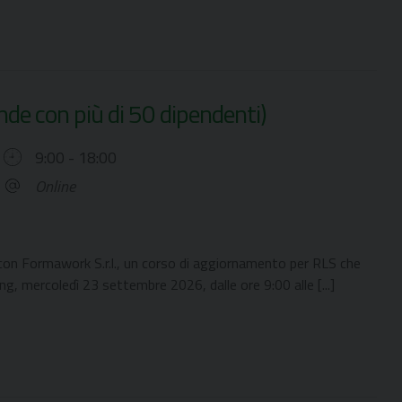
de con più di 50 dipendenti)
9:00 - 18:00
Online
con Formawork S.r.l., un corso di aggiornamento per RLS che
g, mercoledì 23 settembre 2026, dalle ore 9:00 alle [...]