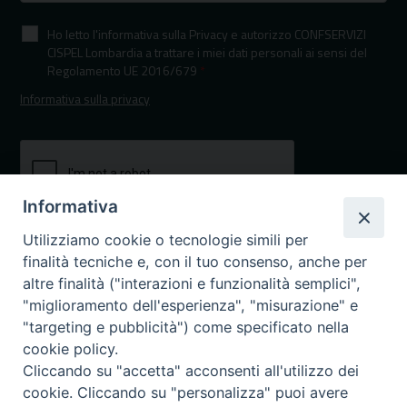
Ho letto l'informativa sulla Privacy e autorizzo CONFSERVIZI
CISPEL Lombardia a trattare i miei dati personali ai sensi del
Regolamento UE 2016/679
*
Informativa sulla privacy
Informativa
Utilizziamo cookie o tecnologie simili per
finalità tecniche e, con il tuo consenso, anche per
altre finalità ("interazioni e funzionalità semplici",
"miglioramento dell'esperienza", "misurazione" e
"targeting e pubblicità") come specificato nella
I nostri canali social
cookie policy.
Cliccando su "accetta" acconsenti all'utilizzo dei
cookie. Cliccando su "personalizza" puoi avere