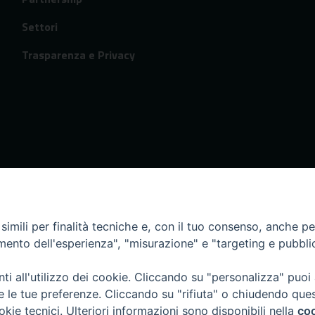
Settori
Trasparenza e Privacy
imili per finalità tecniche e, con il tuo consenso, anche per 
amento dell'esperienza", "misurazione" e "targeting e pubbli
i all'utilizzo dei cookie. Cliccando su "personalizza" puoi
re le tue preferenze. Cliccando su "rifiuta" o chiudendo que
okie tecnici. Ulteriori informazioni sono disponibili nella
coo