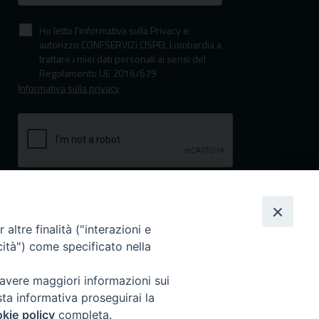
Ho letto l'informativa sulla Privacy e
autorizzo CONFSERVIZI CISPEL Lombardia a
trattare i miei dati personali ai sensi del
Regolamento UE 2016/679
*
Informativa sulla privacy
altre finalità ("interazioni e
cità") come specificato nella
I nostri canali social
 avere maggiori informazioni sui
sta informativa proseguirai la
kie policy
completa.