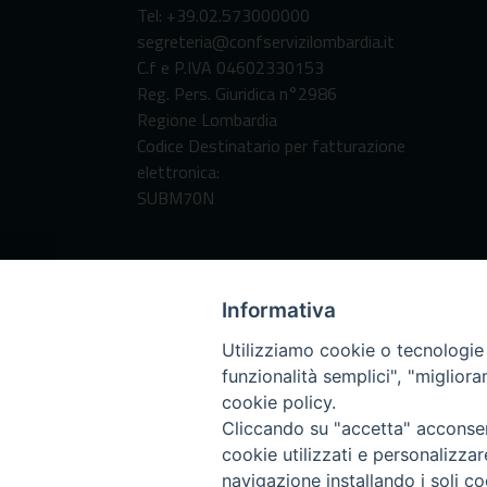
Tel: +39.02.573000000
segreteria@confservizilombardia.it
C.f e P.IVA 04602330153
Reg. Pers. Giuridica n°2986
Regione Lombardia
Codice Destinatario per fatturazione
elettronica:
SUBM70N
Informativa
Utilizziamo cookie o tecnologie s
funzionalità semplici", "miglior
cookie policy.
Cliccando su "accetta" acconsent
cookie utilizzati e personalizza
navigazione installando i soli co