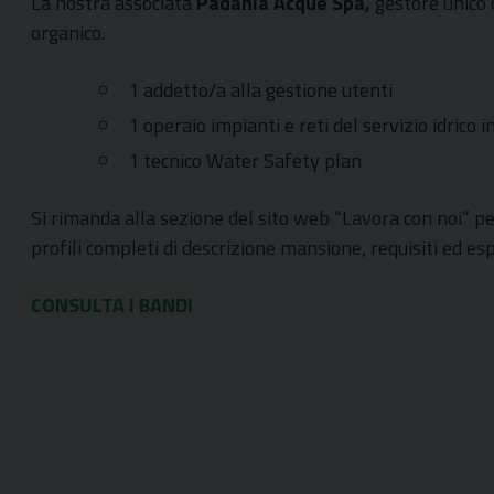
La nostra associata
Padania Acque Spa,
gestore unico d
organico.
1 addetto/a alla gestione utenti
1 operaio impianti e reti del servizio idrico 
1 tecnico Water Safety plan
Si rimanda alla sezione del sito web “Lavora con noi” p
profili completi di descrizione mansione, requisiti ed es
CONSULTA I BANDI