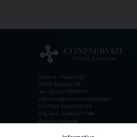
Strada 4 - Palazzo Q7
20089 Rozzano (MI)
Tel: +39.02.573000000
segreteria@confservizilombardia.it
C.f e P.IVA 04602330153
Reg. Pers. Giuridica n°2986
Regione Lombardia
Codice Destinatario per fatturazione
elettronica: