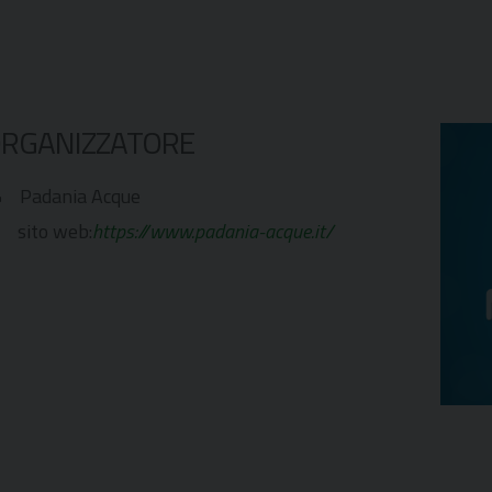
RGANIZZATORE
Padania Acque
sito web:
https://www.padania-acque.it/
iCalendar
Office 365