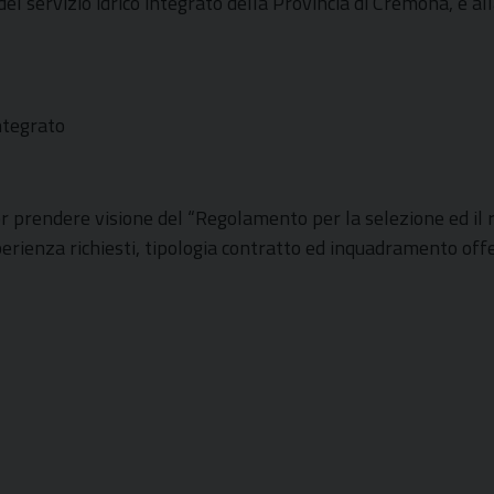
el servizio idrico integrato della Provincia di Cremona, è alla
integrato
er prendere visione del “Regolamento per la selezione ed il
perienza richiesti, tipologia contratto ed inquadramento offe