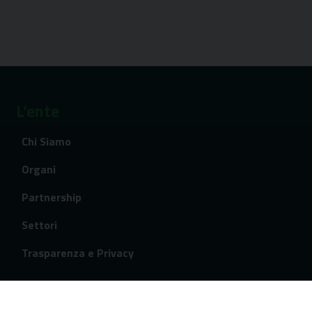
L’ente
Chi Siamo
Organi
Partnership
Settori
Trasparenza e Privacy