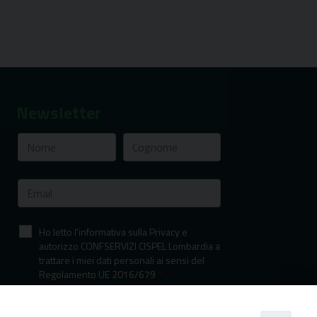
Newsletter
Ho letto l'informativa sulla Privacy e
autorizzo CONFSERVIZI CISPEL Lombardia a
trattare i miei dati personali ai sensi del
Regolamento UE 2016/679
*
Informativa sulla privacy