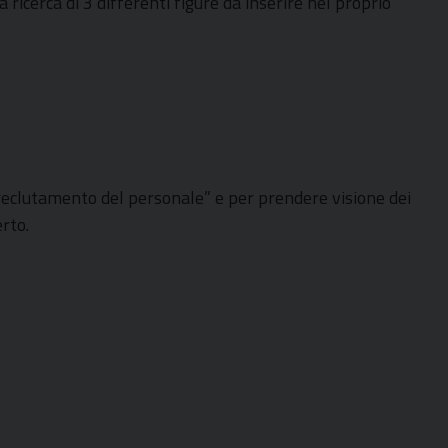
 ricerca di 3 differenti figure da inserire nel proprio
 reclutamento del personale” e per prendere visione dei
rto.