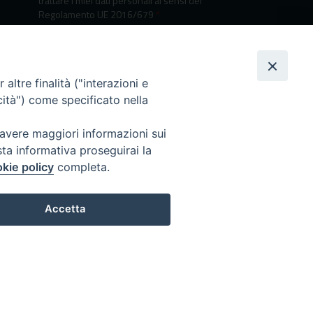
trattare i miei dati personali ai sensi del
Regolamento UE 2016/679
*
Informativa sulla privacy
altre finalità ("interazioni e
cità") come specificato nella
 avere maggiori informazioni sui
sta informativa proseguirai la
kie policy
completa.
I nostri canali social
Accetta
Preferenze Cookie