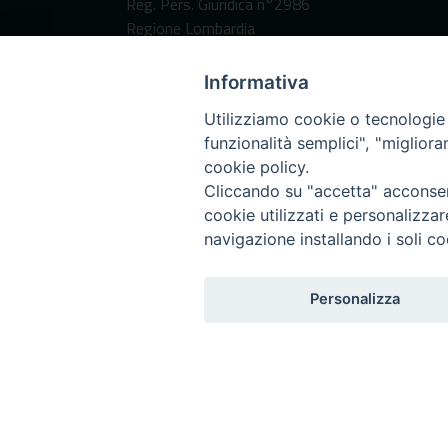
Reg. Pers. Giuridica n°2986
Regione Lombardia
Codice Destinatario per fatturazione
elettronica:
Informativa
SUBM70N
Utilizziamo cookie o tecnologie s
funzionalità semplici", "miglior
cookie policy.
Cliccando su "accetta" acconsent
cookie utilizzati e personalizza
navigazione installando i soli co
Personalizza