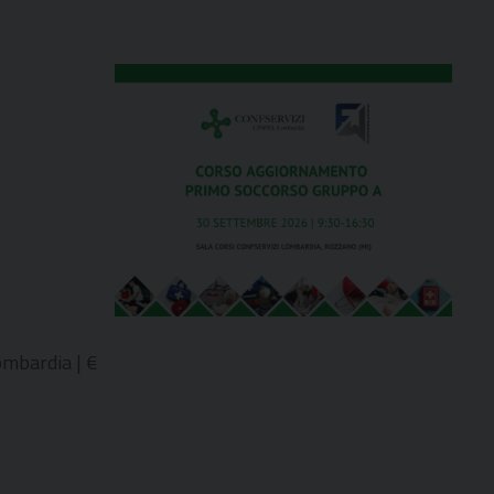
Outlook Live
ombardia | €