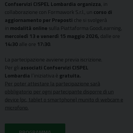
Confservizi CISPEL Lombardia organizza
, in
collaborazione con Formawork S.r.l., un
corso di
aggiornamento per Preposti
che si svolgerà
in
modalità online
sulla Piattaforma GoodLearning,
mercoledì 13 e venerdì 15 maggio 2026,
dalle ore
14:30
alle ore
17:30
.
La partecipazione avviene previa iscrizione.
Per gli
associati Confservizi CISPEL
Lombardia
l’iniziativa è
gratuita.
Per poter attestare la partecipazione sarà
obbligatorio per ogni partecipante disporre di un
device (pc, tablet o smartphone) munito di webcam e
microfono.
PROGRAMMA