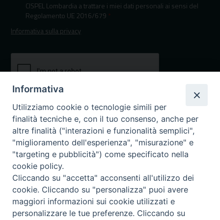
CISPEL Lombardia a trattare i miei dati personali ai sensi del
Regolamento UE 2016/679
*
Informativa sulla privacy
Informativa
Utilizziamo cookie o tecnologie simili per
finalità tecniche e, con il tuo consenso, anche per
altre finalità ("interazioni e funzionalità semplici",
"miglioramento dell'esperienza", "misurazione" e
"targeting e pubblicità") come specificato nella
I nostri canali social
cookie policy.
Cliccando su "accetta" acconsenti all'utilizzo dei
cookie. Cliccando su "personalizza" puoi avere
maggiori informazioni sui cookie utilizzati e
personalizzare le tue preferenze. Cliccando su