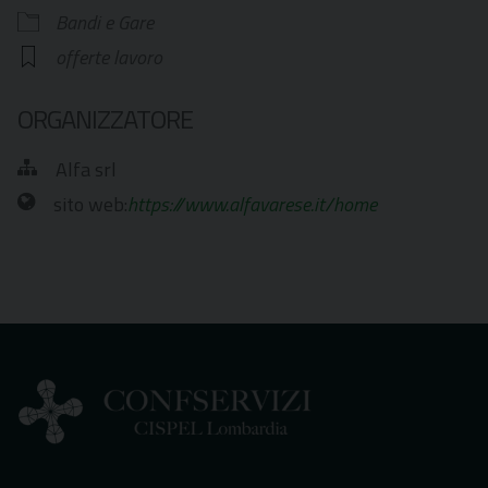
Bandi e Gare
offerte lavoro
ORGANIZZATORE
Alfa srl
sito web:
https://www.alfavarese.it/home