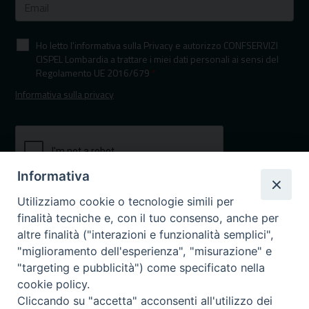
Ho letto l'informativa sulla Privacy e autorizzo CONFSERVIZI
CISPEL Lombardia a trattare i miei dati personali ai sensi del
Regolamento UE 2016/679
*
Informativa sulla privacy
Informativa
Utilizziamo cookie o tecnologie simili per
finalità tecniche e, con il tuo consenso, anche per
altre finalità ("interazioni e funzionalità semplici",
"miglioramento dell'esperienza", "misurazione" e
"targeting e pubblicità") come specificato nella
I nostri canali social
cookie policy.
Cliccando su "accetta" acconsenti all'utilizzo dei