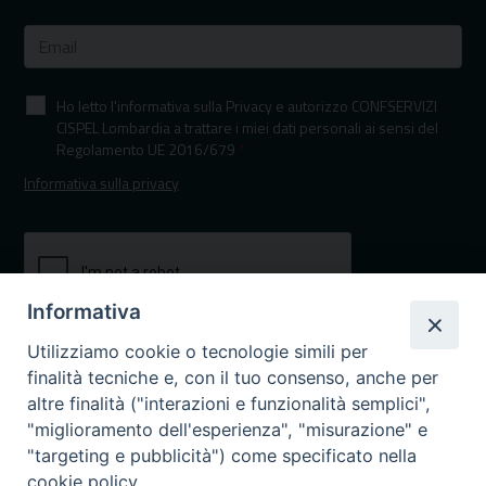
Ho letto l'informativa sulla Privacy e autorizzo CONFSERVIZI
CISPEL Lombardia a trattare i miei dati personali ai sensi del
Regolamento UE 2016/679
*
Informativa sulla privacy
Informativa
Utilizziamo cookie o tecnologie simili per
finalità tecniche e, con il tuo consenso, anche per
altre finalità ("interazioni e funzionalità semplici",
"miglioramento dell'esperienza", "misurazione" e
"targeting e pubblicità") come specificato nella
I nostri canali social
cookie policy.