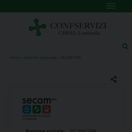
Skip
to
content
Home
»
Aziende associate
»
SECAM SPA
Ragione sociale:
SECAM SPA