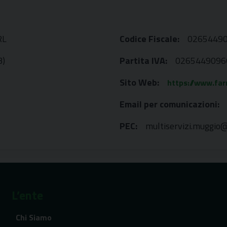
RL
Codice Fiscale:
0265449
B)
Partita IVA:
0265449096
Sito Web:
https://www.fa
Email per comunicazioni:
PEC:
multiservizi.muggio@
L’ente
Chi Siamo