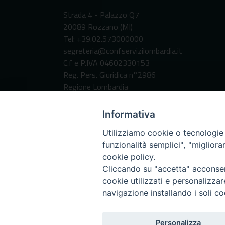
Strada 4 - Palazzo Q7
20089 Rozzano (MI)
Tel: +39.02.573000000
segreteria@confservizilombardia.it
C.f e P.IVA 04602330153
Reg. Pers. Giuridica n°2986
Regione Lombardia
Codice Destinatario per fatturazione
elettronica:
Informativa
SUBM70N
Utilizziamo cookie o tecnologie s
funzionalità semplici", "miglior
cookie policy.
Cliccando su "accetta" acconsent
cookie utilizzati e personalizza
navigazione installando i soli co
Personalizza