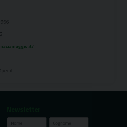
0966
6
rmaciamuggio.it/
pec.it
Newsletter