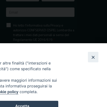
Ho letto l'informativa sulla Privacy e
autorizzo CONFSERVIZI CISPEL Lombardia a
trattare i miei dati personali ai sensi del
Regolamento UE 2016/679
*
Informativa sulla privacy
altre finalità ("interazioni e
cità") come specificato nella
 avere maggiori informazioni sui
sta informativa proseguirai la
kie policy
completa.
I nostri canali social
Accetta