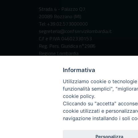
Strada 4 - Palazzo Q7
20089 Rozzano (MI)
Tel: +39.02.573000000
segreteria@confservizilombardia.it
C.f e P.IVA 04602330153
Reg. Pers. Giuridica n°2986
Regione Lombardia
Codice Destinatario per fatturazione
elettronica:
Informativa
SUBM70N
Utilizziamo cookie o tecnologie s
funzionalità semplici", "miglior
cookie policy.
Cliccando su "accetta" acconsent
cookie utilizzati e personalizza
navigazione installando i soli co
Personalizza