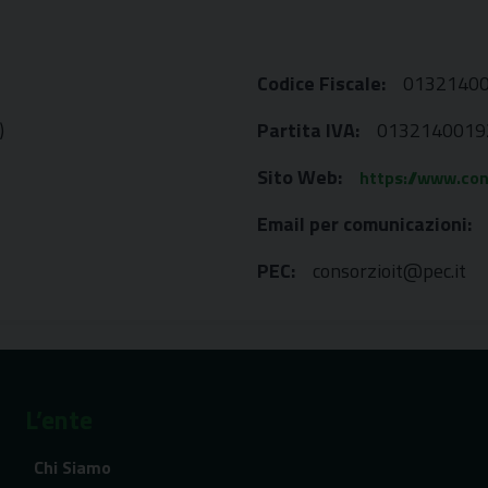
Codice Fiscale:
0132140
)
Partita IVA:
0132140019
Sito Web:
https://www.con
Email per comunicazioni:
PEC:
consorzioit@pec.it
L’ente
Chi Siamo