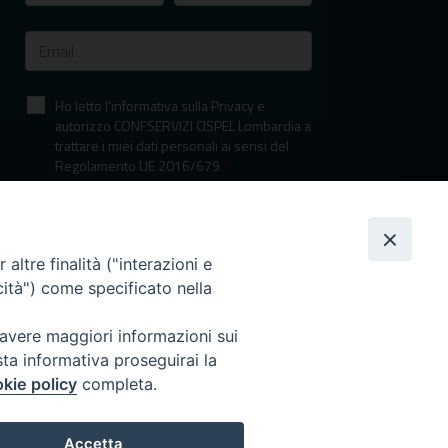
Ho letto l'informativa sulla Privacy e
autorizzo CONFSERVIZI CISPEL Lombardia a
trattare i miei dati personali ai sensi del
Regolamento UE 2016/679
*
Informativa sulla privacy
altre finalità ("interazioni e
cità") come specificato nella
 avere maggiori informazioni sui
sta informativa proseguirai la
kie policy
completa.
I nostri canali social
Accetta