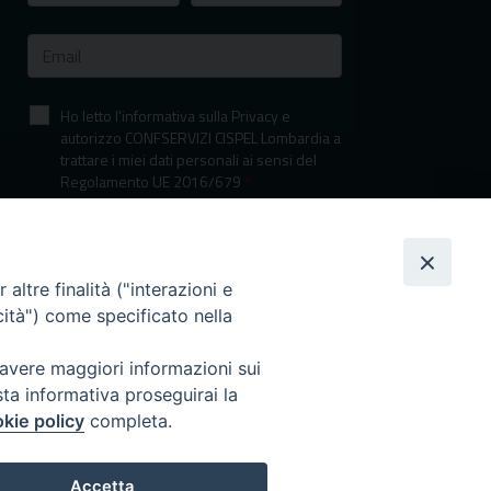
Ho letto l'informativa sulla Privacy e
autorizzo CONFSERVIZI CISPEL Lombardia a
trattare i miei dati personali ai sensi del
Regolamento UE 2016/679
*
Informativa sulla privacy
altre finalità ("interazioni e
cità") come specificato nella
 avere maggiori informazioni sui
sta informativa proseguirai la
kie policy
completa.
I nostri canali social
Accetta