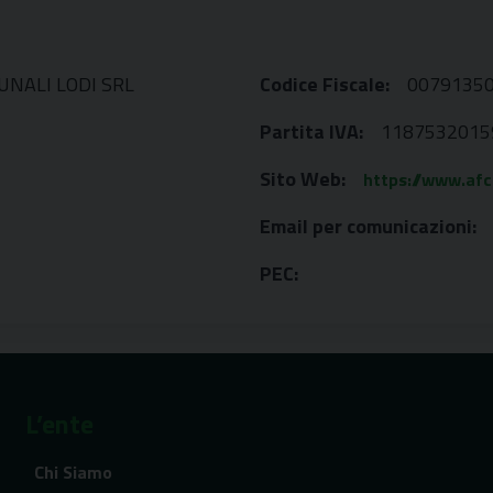
NALI LODI SRL
Codice Fiscale:
0079135
Partita IVA:
1187532015
Sito Web:
https://www.afcl
Email per comunicazioni:
PEC:
L’ente
Chi Siamo