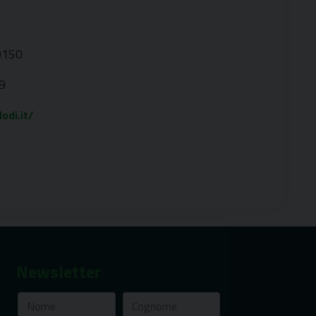
0150
9
odi.it/
Newsletter