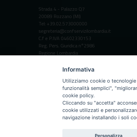
Strada 4 - Palazzo Q7
20089 Rozzano (MI)
Tel: +39.02.573000000
segreteria@confservizilombardia.it
C.f e P.IVA 04602330153
Reg. Pers. Giuridica n°2986
Regione Lombardia
Codice Destinatario per fatturazione
elettronica:
Informativa
SUBM70N
Utilizziamo cookie o tecnologie s
funzionalità semplici", "miglior
cookie policy.
Cliccando su "accetta" acconsent
cookie utilizzati e personalizza
navigazione installando i soli co
Personalizza