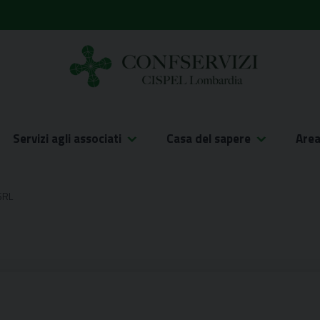
Servizi agli associati
Casa del sapere
Are
SRL