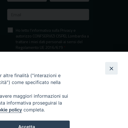
Ho letto l'informativa sulla Privacy e
autorizzo CONFSERVIZI CISPEL Lombardia a
trattare i miei dati personali ai sensi del
Regolamento UE 2016/679
*
Informativa sulla privacy
altre finalità ("interazioni e
cità") come specificato nella
 avere maggiori informazioni sui
sta informativa proseguirai la
kie policy
completa.
I nostri canali social
Accetta