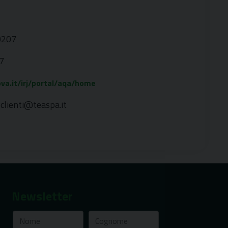
0207
7
va.it/irj/portal/aqa/home
clienti@teaspa.it
Newsletter