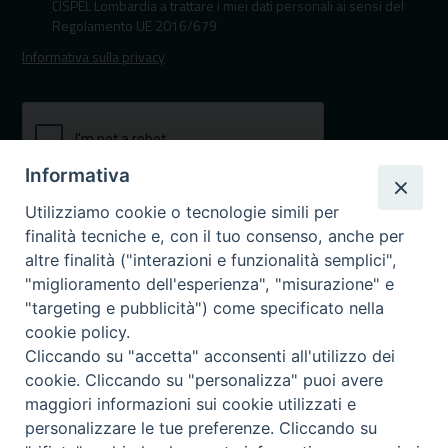
CISPEL Lombardia a trattare i miei dati personali ai sensi del
Regolamento UE 2016/679
*
Informativa sulla privacy
Informativa
Utilizziamo cookie o tecnologie simili per
finalità tecniche e, con il tuo consenso, anche per
altre finalità ("interazioni e funzionalità semplici",
"miglioramento dell'esperienza", "misurazione" e
"targeting e pubblicità") come specificato nella
I nostri canali social
cookie policy.
Cliccando su "accetta" acconsenti all'utilizzo dei
cookie. Cliccando su "personalizza" puoi avere
maggiori informazioni sui cookie utilizzati e
personalizzare le tue preferenze. Cliccando su